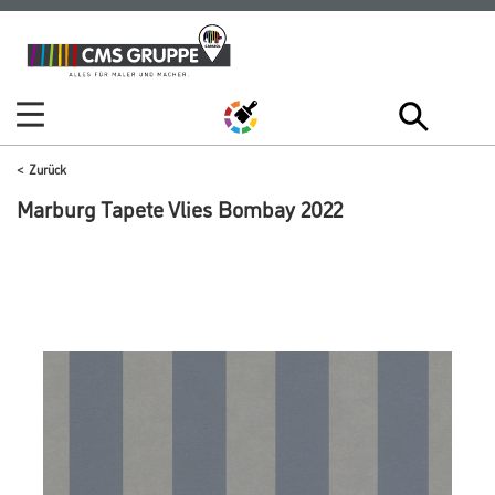
Zum
Zum
Inhalt
Navigationsmenü
springen
springen
Zurück
Marburg Tapete Vlies Bombay 2022