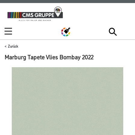
Zum
Zum
Inhalt
Navigationsmenü
springen
springen
Zurück
Marburg Tapete Vlies Bombay 2022