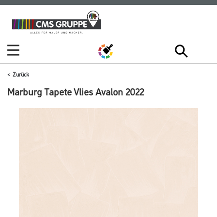
Zum
Zum
Inhalt
Navigationsmenü
springen
springen
Zurück
Marburg Tapete Vlies Avalon 2022