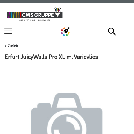
Zum
Zum
Inhalt
Navigationsmenü
springen
springen
Zurück
Erfurt JuicyWalls Pro XL m. Variovlies