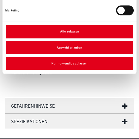
Marketing
PRODUKTEIGENSCHAFTEN
Alle zulassen
Produkteigenschaft
Auswahl erlauben
- Individuelle Wandgestaltung
- Langlebige Profiqualität
Nur notwendige zulassen
- Für den Privat- und Objektbereich
- Einfache Konfiguration
GEFAHRENHINWEISE
SPEZIFIKATIONEN