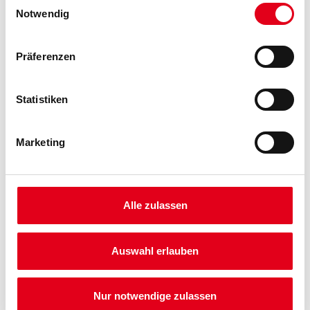
Notwendig
Umrechnungsfaktoren
Präferenzen
Statistiken
Marketing
PRODUKTEIGENSCHAFTEN
Alle zulassen
Produkteigenschaft
- POS Rubrik: Mixed
- Tapetenart: Vlies- und Papiertapeten
- Einsatzzweck: Neubau, Renovierungsbereich,
Auswahl erlauben
Privatkundengeschäft
Nur notwendige zulassen