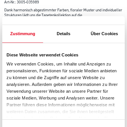
Art-Nr.:
3005-035989
Dank harmonisch abgestimmter Farben, floraler Muster und individueller
Strukturen lädt uns die Tapetenkollektion auf die
Klaviatur eines Country Songs in der Natur ein.
Farbtonbezeichnung
Zustimmung
Details
Über Cookies
Länge in centimeter
Diese Webseite verwendet Cookies
Wir verwenden Cookies, um Inhalte und Anzeigen zu
personalisieren, Funktionen für soziale Medien anbieten
Breite in centimeter
zu können und die Zugriffe auf unsere Website zu
analysieren. Außerdem geben wir Informationen zu Ihrer
Verwendung unserer Website an unsere Partner für
soziale Medien, Werbung und Analysen weiter. Unsere
Gebinde
Partner führen diese Informationen möglicherweise mit
weiteren Daten zusammen, die Sie ihnen bereitgestellt
haben oder die sie im Rahmen Ihrer Nutzung der Dienste
gesammelt haben.
Einwilligungsauswahl