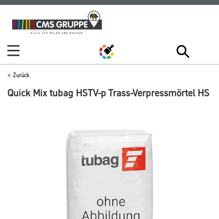
Zum
Zum
Inhalt
Navigationsmenü
springen
springen
Zurück
Quick Mix tubag HSTV-p Trass-Verpressmörtel HS