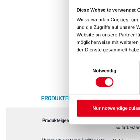
Diese Webseite verwendet 
Wir verwenden Cookies, um I
und die Zugriffe auf unsere 
Website an unsere Partner fü
möglicherweise mit weiteren
der Dienste gesammelt habe
Einwilligungsauswahl
Notwendig
CURRENT
PRODUKTEIGENSCHAFTEN
ZU
TAB:
Nur notwendige zula
Produkteigenschaft
- Zur Herstel
- Sulfatbestä