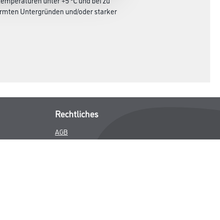
dtemperaturen unter +5 °C und bei zu
ärmten Untergründen und/oder starker
Rechtliches
AGB
Nutzungsbedingungen
Impressum
Datenschutz
Integrität
Kontakt