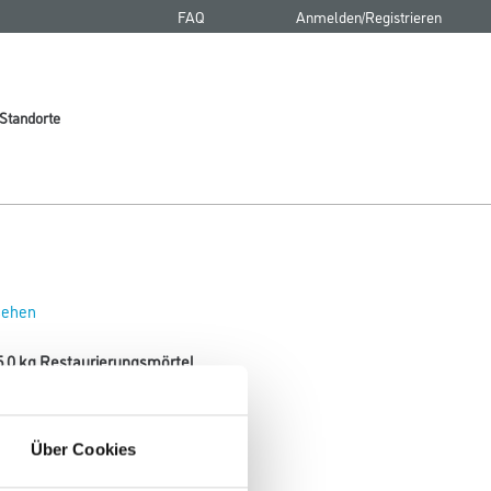
FAQ
Anmelden/Registrieren
Standorte
 sehen
,0 kg Restaurierungsmörtel
ges Mauerwerk.
Über Cookies