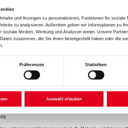
Cookies
nhalte und Anzeigen zu personalisieren, Funktionen für soziale
Website zu analysieren. Außerdem geben wir Informationen zu I
Umrechnungsfaktoren
r soziale Medien, Werbung und Analysen weiter. Unsere Partner
 Daten zusammen, die Sie ihnen bereitgestellt haben oder die s
n.
Präferenzen
Statistiken
SATZINFOS
GEFAHRENHINWEISE
DAT
ssen
Auswahl erlauben
lung von Mauer-, Vormauer-, Putz- und Fugenmörtel
ndig