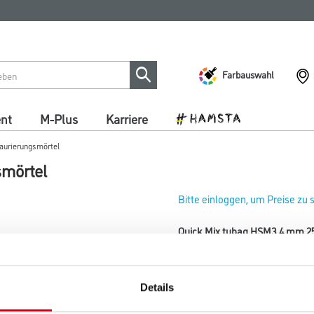
Farbauswahl
ent
M-Plus
Karriere
aurierungsmörtel
smörtel
Bitte einloggen, um Preise zu
Quick Mix tubag HSM3 4 mm 25
Art-Nr.:
1074-000412
Werksteinmörtel für gipshalti
Details
Gebinde