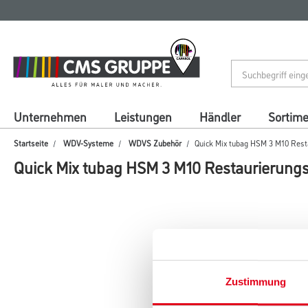
Zum
Zum
Inhalt
Navigationsmenü
springen
springen
Unternehmen
Leistungen
Händler
Sortim
Startseite
WDV-Systeme
WDVS Zubehör
Quick Mix tubag HSM 3 M10 Rest
Quick Mix tubag HSM 3 M10 Restaurierung
Zustimmung