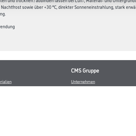
iten und trocknen / abbinden lassen bei Luft-, Material- und Untergrun
achtfrost sowie über +30 °C, direkter Sonneneinstrahlung, stark erw
ng.
wendung
CMS Gruppe
rialien
Unternehmen
Leistungen
Händler
Sortiment
M-Plus
Karriere
FAQ