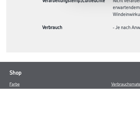
Verarbeitungstemp./Luftfeuchte
Nicht verarbe
erwartendem N
Windeinwirku
Verbrauch
- Je nach An
Shop
Farbe
Verbrauchsmate
WDV-Systeme
Trockenbau
Putze- und Spachtelmassen
Bodenbeläge
Wand- & Deckenbeläge
Werkzeug & Maschinen