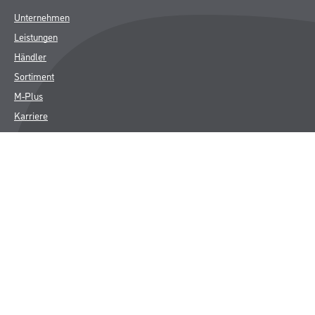
Unternehmen
Leistungen
Händler
Sortiment
M-Plus
Karriere
FAQ
Rechtliches
AGB
Nutzungsbedingungen
Impressum
Datenschutz
Integrität
Kontakt