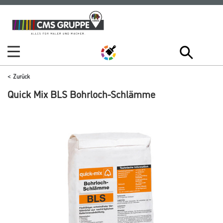
Zum
Zum
Inhalt
Navigationsmenü
springen
springen
Zurück
Quick Mix BLS Bohrloch-Schlämme