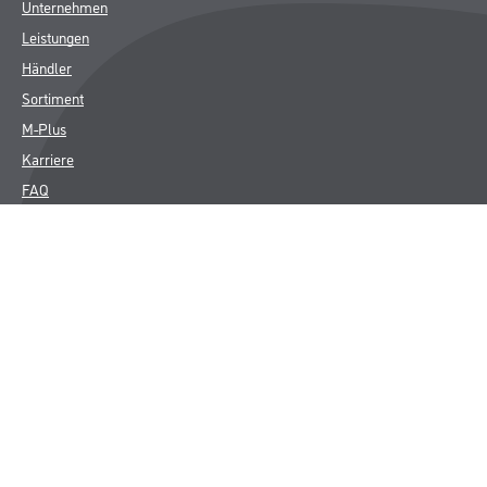
Unternehmen
Leistungen
Händler
Sortiment
M-Plus
Karriere
FAQ
Rechtliches
AGB
Nutzungsbedingungen
Impressum
Datenschutz
Integrität
Kontakt