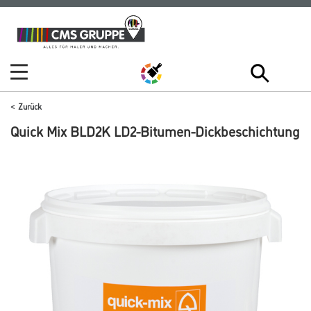
Zum
Zum
Inhalt
Navigationsmenü
springen
springen
Zurück
Quick Mix BLD2K LD2-Bitumen-Dickbeschichtung