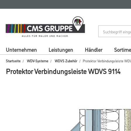
Zum
Zum
Inhalt
Navigationsmenü
springen
springen
Unternehmen
Leistungen
Händler
Sortim
Startseite
WDV-Systeme
WDVS Zubehör
Protektor Verbindungsleiste WD
Protektor Verbindungsleiste WDVS 9114