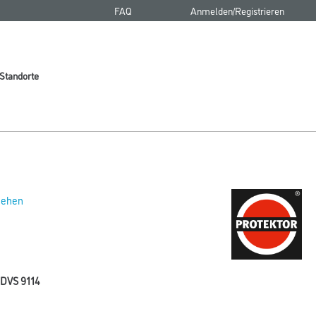
FAQ
Anmelden/Registrieren
Standorte
 sehen
WDVS 9114