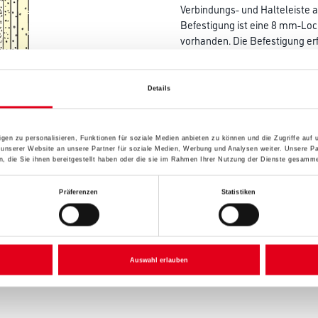
Verbindungs- und Halteleiste
Befestigung ist eine 8 mm-Lo
vorhanden. Die Befestigung e
Länge in centimeter
Details
Höhe in centimeter
gen zu personalisieren, Funktionen für soziale Medien anbieten zu können und die Zugriffe auf
 unserer Website an unsere Partner für soziale Medien, Werbung und Analysen weiter. Unsere Pa
 die Sie ihnen bereitgestellt haben oder die sie im Rahmen Ihrer Nutzung der Dienste gesamme
Präferenzen
Statistiken
Umrechnungsfaktoren
Auswahl erlauben