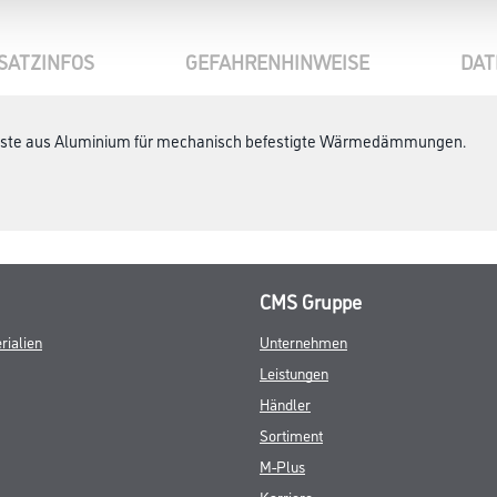
SATZINFOS
GEFAHRENHINWEISE
DAT
eiste aus Aluminium für mechanisch befestigte Wärmedämmungen.
CMS Gruppe
rialien
Unternehmen
Leistungen
Händler
Sortiment
M-Plus
Karriere