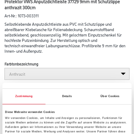
Protektor VWS Anputzdichtleiste 37729 9mm mit Schutzlippe
anthrazit 300cm
Art-Nr.:
1073-003311
Selbstklebende Anputzdichtleiste aus PVC mit Schutzlippe und
abreißbarer Klebelasche für Folienabdeckung. Schaumstoffband
selbstklebend, geschlossenzellig. Mit gelochtem Einputzschenkel für
hochfeste Putzeinbindung. Zur Herstellung optisch und
technisch einwandfreier Laibungsanschlüsse. Profilbreite 9 mm für den
Innen- und Außenputz.
Farbtonbezeichnung
Länge in centimeter
Zustimmung
Details
Über Cookies
Breite in centimeter
Diese Webseite verwendet Cookies
Wir verwenden Cookies, um Inhalte und Anzeigen zu personalisieren, Funktionen für
soziale Medien anbieten zu können und die Zugriffe auf unsere Website zu analysieren.
Außerdem geben wir Informationen zu Ihrer Verwendung unserer Website an unsere
Partner für soziale Medien, Werbung und Analysen weiter. Unsere Partner führen diese
Höhe in centimeter