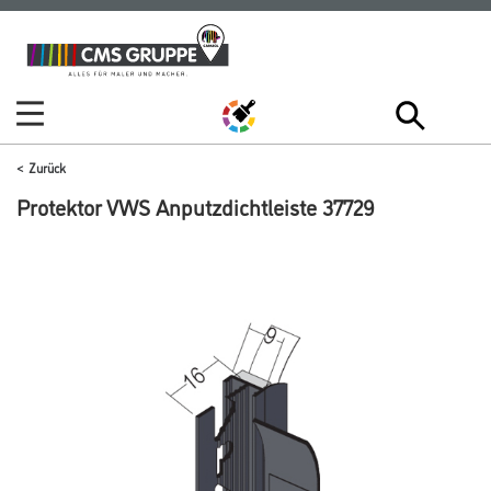
Zum
Zum
Inhalt
Navigationsmenü
springen
springen
Zurück
Protektor VWS Anputzdichtleiste 37729