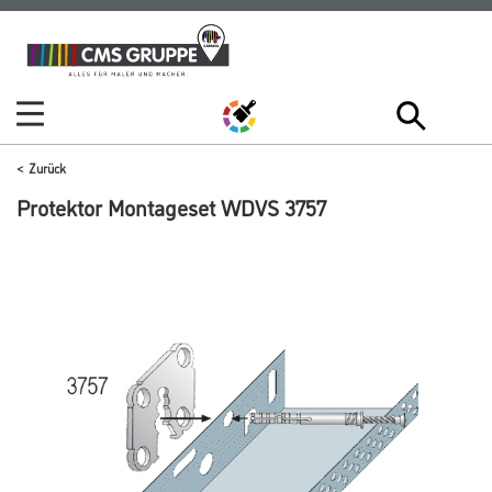
Zum
Zum
Inhalt
Navigationsmenü
springen
springen
Zurück
Protektor Montageset WDVS 3757