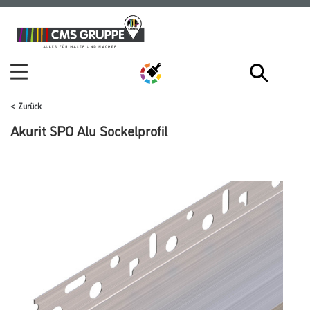
Zum
Zum
Inhalt
Navigationsmenü
springen
springen
Zurück
Akurit SPO Alu Sockelprofil