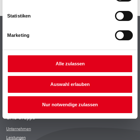
Statistiken
Shop
Marketing
Farbe
WDV-Systeme
Trockenbau
Putze- und Spachtelmassen
Alle zulassen
Bodenbeläge
Wand- & Deckenbeläge
Auswahl erlauben
Werkzeug & Maschinen
Verbrauchsmaterialien
Nur notwendige zulassen
CMS Gruppe
Unternehmen
Leistungen