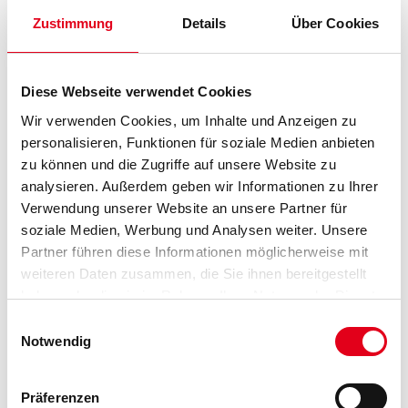
Zustimmung
Details
Über Cookies
PRODUKTEIGENSCHAFTEN
Diese Webseite verwendet Cookies
Produkteigenschaft
- Fluchtrechter unterer Systemabschluss für alle akurit WDVS
Wir verwenden Cookies, um Inhalte und Anzeigen zu
ohne Übergang zu einer Sockeldämmung
personalisieren, Funktionen für soziale Medien anbieten
- 45 mm Aufkantung erleichtert das nachträgliche Bohren von
zu können und die Zugriffe auf unsere Website zu
Löchern
analysieren. Außerdem geben wir Informationen zu Ihrer
Verwendung unserer Website an unsere Partner für
soziale Medien, Werbung und Analysen weiter. Unsere
Partner führen diese Informationen möglicherweise mit
ZUSATZINFOS
weiteren Daten zusammen, die Sie ihnen bereitgestellt
haben oder die sie im Rahmen Ihrer Nutzung der Dienste
GEFAHRENHINWEISE
gesammelt haben.
Einwilligungsauswahl
Notwendig
DATENBLÄTTER
Präferenzen
SPEZIFIKATIONEN