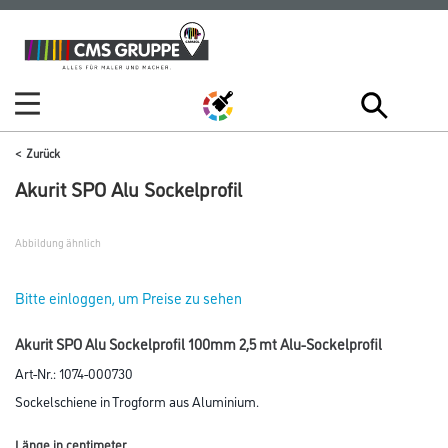
Zum
Zum
Inhalt
Navigationsmenü
springen
springen
Zurück
Akurit SPO Alu Sockelprofil
Abbildung ähnlich
Bitte einloggen, um Preise zu sehen
Akurit SPO Alu Sockelprofil 100mm 2,5 mt Alu-Sockelprofil
Art-Nr.:
1074-000730
Sockelschiene in Trogform aus Aluminium.
Länge in centimeter