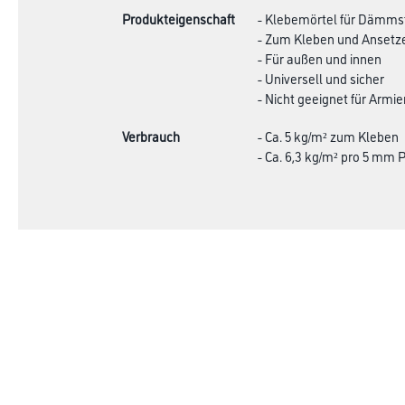
Produkteigenschaft
- Klebemörtel für Dämmst
- Zum Kleben und Ansetze
- Für außen und innen
- Universell und sicher
- Nicht geeignet für Armi
Verbrauch
- Ca. 5 kg/m² zum Kleben
- Ca. 6,3 kg/m² pro 5 mm 
Shop
Farbe
Verbrauchsmate
WDV-Systeme
Trockenbau
Putze- und Spachtelmassen