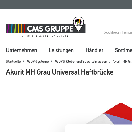
Zum
Zum
Inhalt
Navigationsmenü
springen
springen
Unternehmen
Leistungen
Händler
Sortim
Startseite
WDV-Systeme
WDVS Klebe- und Spachtelmassen
Akurit MH Gr
Akurit MH Grau Universal Haftbrücke