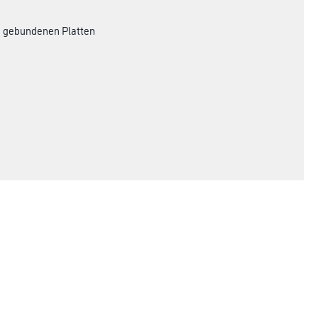
h gebundenen Platten
Rechtliches
AGB
Nutzungsbedingungen
Impressum
Datenschutz