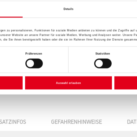
Details
Umrechnungsfaktoren
gen zu personalisieren, Funktionen für soziale Medien anbieten zu können und die Zugriffe auf
 unserer Website an unsere Partner für soziale Medien, Werbung und Analysen weiter. Unsere Pa
 die Sie ihnen bereitgestellt haben oder die sie im Rahmen Ihrer Nutzung der Dienste gesamme
Präferenzen
Statistiken
Auswahl erlauben
SATZINFOS
GEFAHRENHINWEISE
DAT