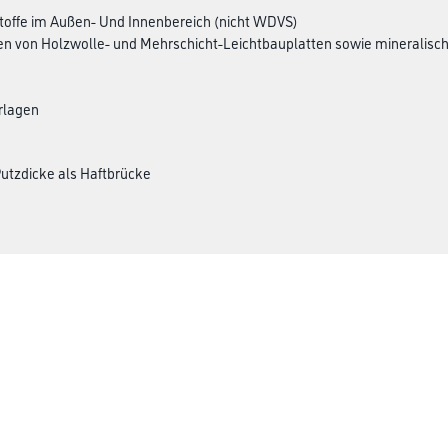
offe im Außen- Und Innenbereich (nicht WDVS)
n von Holzwolle- und Mehrschicht-Leichtbauplatten sowie mineralisc
erlagen
Putzdicke als Haftbrücke
CMS Gruppe
rialien
Unternehmen
Leistungen
Händler
Sortiment