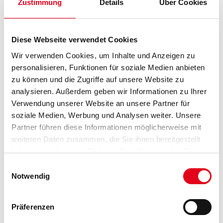
Zustimmung
Details
Über Cookies
Breite in centimeter
Diese Webseite verwendet Cookies
Gebinde
Wir verwenden Cookies, um Inhalte und Anzeigen zu
personalisieren, Funktionen für soziale Medien anbieten
zu können und die Zugriffe auf unsere Website zu
analysieren. Außerdem geben wir Informationen zu Ihrer
Verwendung unserer Website an unsere Partner für
soziale Medien, Werbung und Analysen weiter. Unsere
Umrechnungsfaktoren
Partner führen diese Informationen möglicherweise mit
weiteren Daten zusammen, die Sie ihnen bereitgestellt
haben oder die sie im Rahmen Ihrer Nutzung der Dienste
gesammelt haben.
Einwilligungsauswahl
Notwendig
Präferenzen