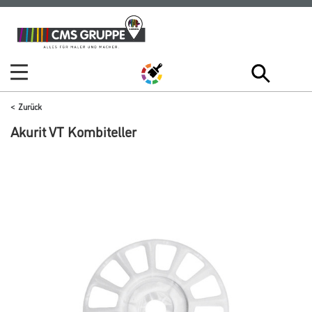
Zum
Zum
Inhalt
Navigationsmenü
springen
springen
Zurück
Akurit VT Kombiteller