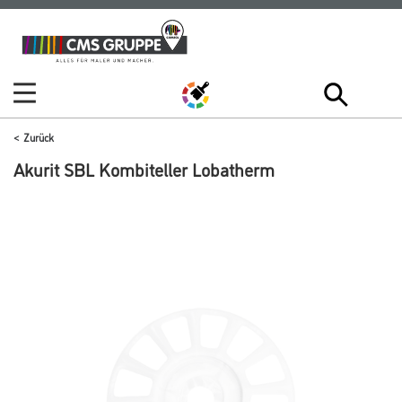
Zum
Zum
Inhalt
Navigationsmenü
springen
springen
Zurück
Akurit SBL Kombiteller Lobatherm