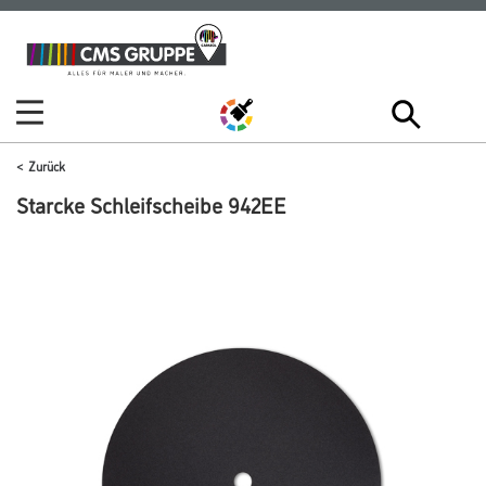
Zum
Zum
Inhalt
Navigationsmenü
springen
springen
Zurück
Starcke Schleifscheibe 942EE