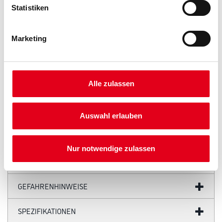
Statistiken
PRODUKTEIGENSCHAFTEN
Marketing
Produkteigenschaft
- Kräftiges E-Papier
- Vollkunstharzbindung
- Scharfkantiges Siliciumcarbid-Schleifkorn
- Leicht offene Streuung
Alle zulassen
- Für Einscheibenschleifmaschine
- Fußbodenbearbeitung
- Hohe Langlebigkeit
Auswahl erlauben
Nur notwendige zulassen
ZUSATZINFOS
GEFAHRENHINWEISE
SPEZIFIKATIONEN