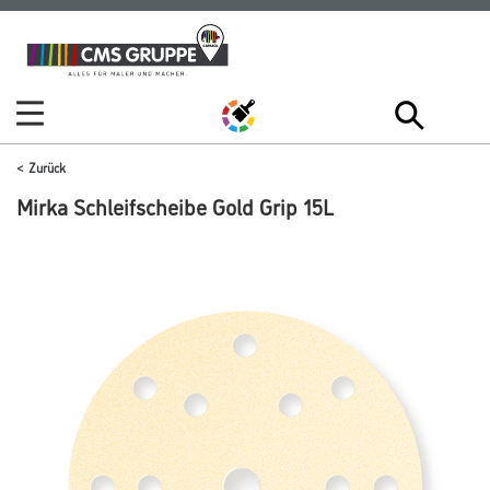
Zum
Zum
Inhalt
Navigationsmenü
springen
springen
Zurück
Mirka Schleifscheibe Gold Grip 15L