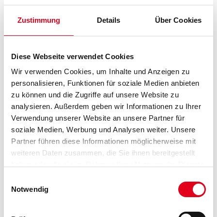
Gold ist eine hochwertige, universell einsetzbare Schleifmittelqualität mit
hervorragender Abtragsleistung und langer Standzeit.
Es ist in vielen unterschiedlichen Abmessungen und Lochsystemen
Zustimmung
Details
Über Cookies
verfügbar und kann so auf vielen bekannten Maschinen-Typen
eingesetzt werden.
Diese Webseite verwendet Cookies
Durchmesser in millimeter
Wir verwenden Cookies, um Inhalte und Anzeigen zu
personalisieren, Funktionen für soziale Medien anbieten
zu können und die Zugriffe auf unsere Website zu
Körnung
analysieren. Außerdem geben wir Informationen zu Ihrer
Verwendung unserer Website an unsere Partner für
soziale Medien, Werbung und Analysen weiter. Unsere
Partner führen diese Informationen möglicherweise mit
Umrechnungsfaktoren
weiteren Daten zusammen, die Sie ihnen bereitgestellt
haben oder die sie im Rahmen Ihrer Nutzung der Dienste
gesammelt haben.
Einwilligungsauswahl
Notwendig