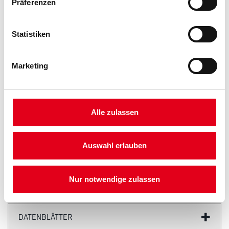
Präferenzen
Statistiken
PRODUKTEIGENSCHAFTEN
Marketing
Produkteigenschaft
- Universelles Produkt mit gutem Preis-Qualitätsverhältnis
- Ideal zum Schleifen weicher und harter Holzarten
- Das Produkt ist gut geeignet für Anwendungen zum Schleifen
von Füllern und Grundierungen
Alle zulassen
Auswahl erlauben
ZUSATZINFOS
Nur notwendige zulassen
GEFAHRENHINWEISE
DATENBLÄTTER