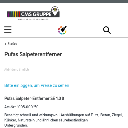
Zum
Zum
Inhalt
Navigationsmenü
springen
springen
Zurück
Pufas Salpeterentferner
Abbildung ähnlich
Bitte einloggen, um Preise zu sehen
Pufas Salpeter-Entferner SE 1,0 lt
Art-Nr.:
1005-000150
Beseitigt schnell und wirkungsvoll Ausblühungen auf Putz, Beton, Ziegel,
Klinker, Naturstein und ähnlichen säurebeständigen
Untergründen.