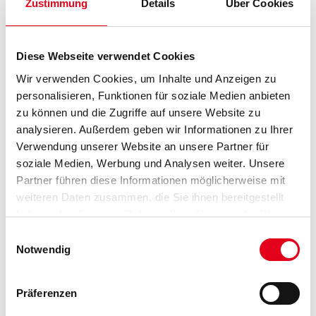
Zustimmung
Details
Über Cookies
PRODUKTEIGENSCHAFTEN
Produkteigenschaft
Diese Webseite verwendet Cookies
- Gebrauchsfertig
- Beseitigt Ausblühungen
Wir verwenden Cookies, um Inhalte und Anzeigen zu
- Für Mauerwerk, Putz, Beton und säurebeständigen Naturstein
personalisieren, Funktionen für soziale Medien anbieten
zu können und die Zugriffe auf unsere Website zu
Verarbeitungszeit
analysieren. Außerdem geben wir Informationen zu Ihrer
- Einwirkzeit: ca. 10 min
Verwendung unserer Website an unsere Partner für
soziale Medien, Werbung und Analysen weiter. Unsere
Verbrauch
Ca. 10 m²
Partner führen diese Informationen möglicherweise mit
weiteren Daten zusammen, die Sie ihnen bereitgestellt
Gefahr
haben oder die sie im Rahmen Ihrer Nutzung der Dienste
gesammelt haben.
Einwilligungsauswahl
Notwendig
Präferenzen
ZUSATZINFOS