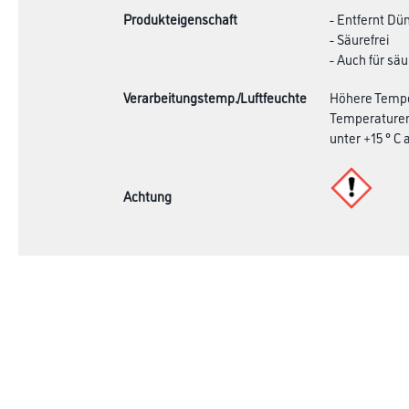
Produkteigenschaft
- Entfernt Dü
- Säurefrei
- Auch für sä
Verarbeitungstemp./Luftfeuchte
Höhere Temper
Temperature
unter +15 ° C
Achtung
Shop
Farbe
Verbrauchsmate
WDV-Systeme
Trockenbau