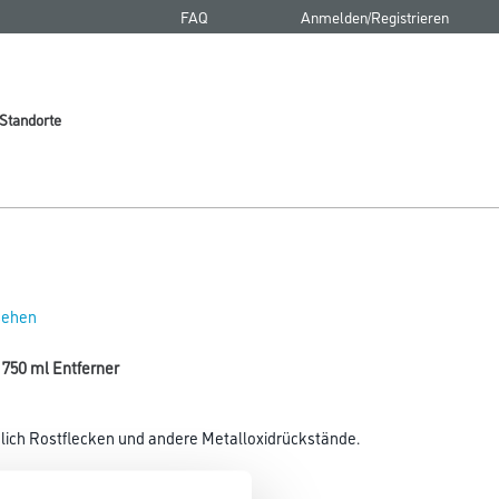
FAQ
Anmelden/Registrieren
Standorte
 sehen
 750 ml Entferner
dlich Rostflecken und andere Metalloxidrückstände.
Gebinde