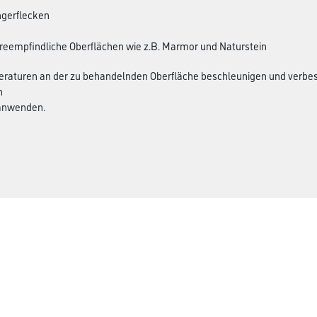
ngerflecken
ureempfindliche Oberflächen wie z.B. Marmor und Naturstein
aturen an der zu behandelnden Oberfläche beschleunigen und verbesse
n
 anwenden.
CMS Gruppe
rialien
Unternehmen
Leistungen
Händler