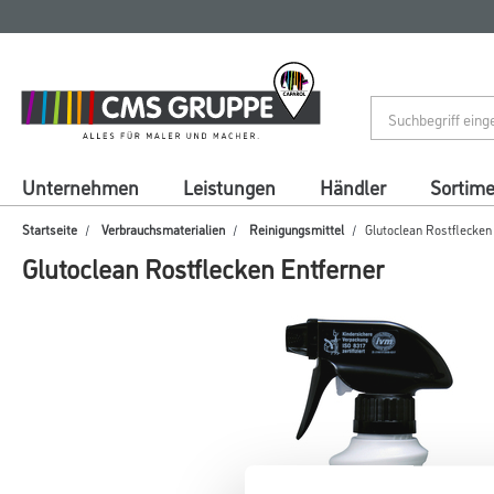
Zum
Zum
Inhalt
Navigationsmenü
springen
springen
Unternehmen
Leistungen
Händler
Sortim
Startseite
Verbrauchsmaterialien
Reinigungsmittel
Glutoclean Rostflecken
Glutoclean Rostflecken Entferner