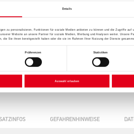
Details
Umrechnungsfaktoren
gen zu personalisieren, Funktionen für soziale Medien anbieten zu können und die Zugriffe auf
 unserer Website an unsere Partner für soziale Medien, Werbung und Analysen weiter. Unsere Pa
 die Sie ihnen bereitgestellt haben oder die sie im Rahmen Ihrer Nutzung der Dienste gesamme
Präferenzen
Statistiken
Auswahl erlauben
SATZINFOS
GEFAHRENHINWEISE
DAT