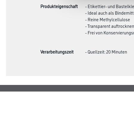
Produkteigenschaft
- Etikettier- und Bastelkl
- Ideal auch als Bindemi
- Reine Methylcellulose
- Transparent auftrockne
- Frei von Konservierungs
Verarbeitungszeit
- Quellzeit: 20 Minuten
Shop
Farbe
Verbrauchsmate
WDV-Systeme
Trockenbau
Putze- und Spachtelmassen