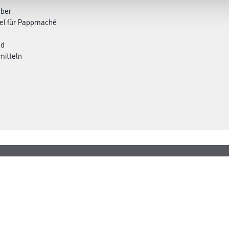
eber
ttel für Pappmaché
nd
mitteln
CMS Gruppe
rialien
Unternehmen
Leistungen
Händler
Sortiment