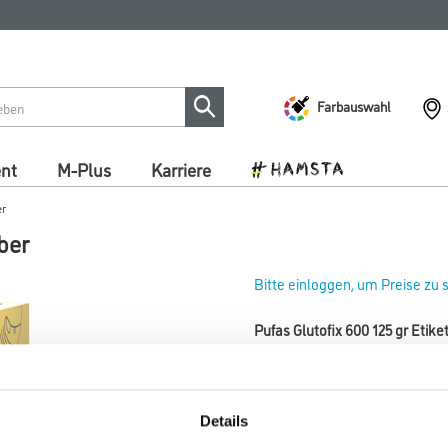
Farbauswahl
ent
M-Plus
Karriere
er
ber
Bitte einloggen, um Preise zu
Pufas Glutofix 600 125 gr Etike
Art-Nr.:
1005-000736
Etikettier- und Bastelkleber fü
Bindemittel für Pappmaché.
Details