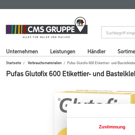
Zum
Zum
Inhalt
Navigationsmenü
springen
springen
Unternehmen
Leistungen
Händler
Sortim
Startseite
Verbrauchsmaterialien
Pufas Glutofix 600 Etikettier- und Bastelkleb
Pufas Glutofix 600 Etikettier- und Bastelkle
Zustimmung