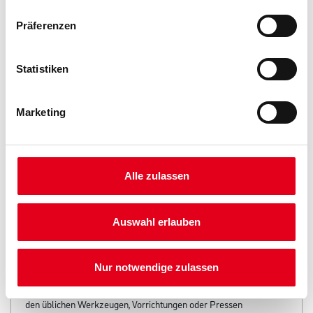
Präferenzen
Statistiken
PRODUKTEIGENSCHAFTEN
Marketing
Produkteigenschaft
- Holzleim für Montage-, Flächen- und Fugenverleimungen
- Verfärbungs- und lösemittelfrei
Alle zulassen
- Erfüllt nach DIN EN 204 die Beanspruchungsgruppe D2
- Leimreste können leicht entfernt werden
- Sehr hohe Verleimungsfestigkeit
Auswahl erlauben
Verarbeitungstemp./Luftfeuchte
Bevor verleimt wird, muss sichergestellt werden, dass die
Flächen passgerecht, fett- und rückstandsfrei, tragfähig und
Nur notwendige zulassen
sauber
sind. Die Verpressung der Klebeflächen kann kalt oder warm mit
den üblichen Werkzeugen, Vorrichtungen oder Pressen