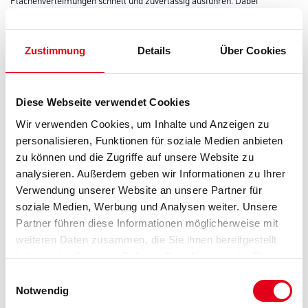
überzeugt der lösemittelfreie Holzkleber mit seiner sehr hohen
Verleimungsfestigkeit. Zusätzlich erfüllt der Kleber die
Beanspruchungsgruppe D2 nach DIN EN 204. Der Ponal Holzleim eignet
sich ideal für Montageverleimungen (Dübel, Nut und Feder,
Zustimmung
Details
Über Cookies
Schlitz und Zapfen), Flächenverleimungen (Schichtpressstoffplatten,
Hartfaserplatten o. Ä.) und auch als Bastelleim. Für saubere
Resultate ist der Weißleim verfärbungsfrei und trocknet transparent auf.
Diese Webseite verwendet Cookies
Farbtonbezeichnung
Wir verwenden Cookies, um Inhalte und Anzeigen zu
personalisieren, Funktionen für soziale Medien anbieten
zu können und die Zugriffe auf unsere Website zu
Gebinde
analysieren. Außerdem geben wir Informationen zu Ihrer
Verwendung unserer Website an unsere Partner für
soziale Medien, Werbung und Analysen weiter. Unsere
Partner führen diese Informationen möglicherweise mit
weiteren Daten zusammen, die Sie ihnen bereitgestellt
haben oder die sie im Rahmen Ihrer Nutzung der Dienste
Umrechnungsfaktoren
gesammelt haben.
Einwilligungsauswahl
Notwendig