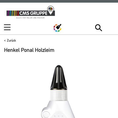
Zum
Zum
Inhalt
Navigationsmenü
springen
springen
Zurück
Henkel Ponal Holzleim