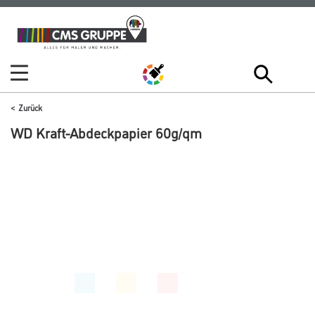
Zum
Zum
Inhalt
Navigationsmenü
springen
springen
Zurück
WD Kraft-Abdeckpapier 60g/qm