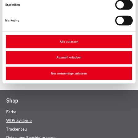
Statistiken
Marketing
PRODUKTEIGENSCHAFTEN
ZUSATZINFOS
Alle zulassen
GEFAHRENHINWEISE
Auswahl erlauben
SPEZIFIKATIONEN
Nur notwendige zulassen
Shop
Farbe
WDV-Systeme
Trockenbau
Putze- und Spachtelmassen