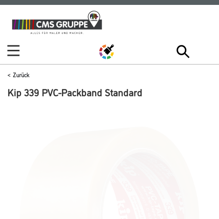
Zum
Zum
Inhalt
Navigationsmenü
springen
springen
Zurück
Kip 339 PVC-Packband Standard