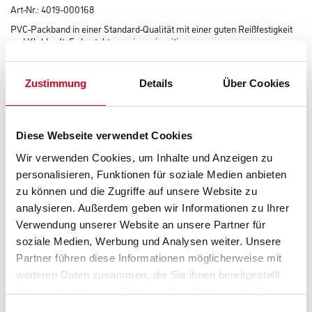
Art-Nr.:
4019-000168
PVC-Packband in einer Standard-Qualität mit einer guten Reißfestigkeit
und Klebkraft. Es besteht aus einer einseitig
beschichteten, glatten und anschmiegsamen PVC-Folie.
Farbtonbezeichnung
Zustimmung
Details
Über Cookies
Diese Webseite verwendet Cookies
Länge in Millimeter
Wir verwenden Cookies, um Inhalte und Anzeigen zu
personalisieren, Funktionen für soziale Medien anbieten
zu können und die Zugriffe auf unsere Website zu
Breite in millimeter
analysieren. Außerdem geben wir Informationen zu Ihrer
Verwendung unserer Website an unsere Partner für
soziale Medien, Werbung und Analysen weiter. Unsere
Stärke in millimeter
Partner führen diese Informationen möglicherweise mit
weiteren Daten zusammen, die Sie ihnen bereitgestellt
haben oder die sie im Rahmen Ihrer Nutzung der Dienste
gesammelt haben.