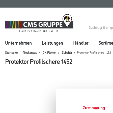
Zum
Zum
Inhalt
Navigationsmenü
springen
springen
Unternehmen
Leistungen
Händler
Sortim
Startseite
Trockenbau
GK Platten
Zubehör
Protektor Profilschere 1452
Protektor Profilschere 1452
Zustimmung