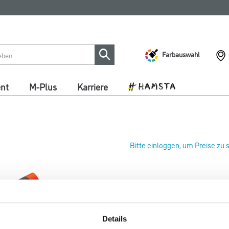
Farbauswahl
ent
M-Plus
Karriere
Bitte einloggen, um Preise zu
Protektor Profilschere 1452
Art-Nr.:
1073-002141
Details