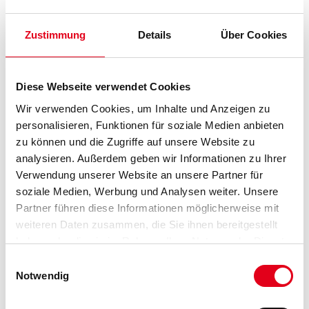
Zustimmung
Details
Über Cookies
PRODUKTEIGENSCHAFTEN
Diese Webseite verwendet Cookies
Wir verwenden Cookies, um Inhalte und Anzeigen zu
Produkteigenschaft
Zur Abhängung für Decken-Unterkonstruktionen in Verbindung mit
personalisieren, Funktionen für soziale Medien anbieten
Noniusunterteil. Lochung 500 mm.
zu können und die Zugriffe auf unsere Website zu
analysieren. Außerdem geben wir Informationen zu Ihrer
Verwendung unserer Website an unsere Partner für
soziale Medien, Werbung und Analysen weiter. Unsere
Partner führen diese Informationen möglicherweise mit
ZUSATZINFOS
weiteren Daten zusammen, die Sie ihnen bereitgestellt
haben oder die sie im Rahmen Ihrer Nutzung der Dienste
GEFAHRENHINWEISE
gesammelt haben.
Einwilligungsauswahl
Notwendig
DATENBLÄTTER