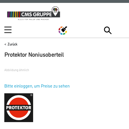
Zum
Zum
Inhalt
Navigationsmenü
springen
springen
Zurück
Protektor Noniusoberteil
Abbildung ähnlich
Bitte einloggen, um Preise zu sehen