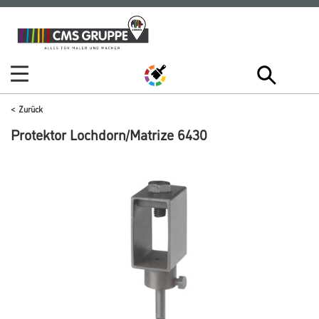
Zum
Zum
Inhalt
Navigationsmenü
springen
springen
Zurück
Protektor Lochdorn/Matrize 6430