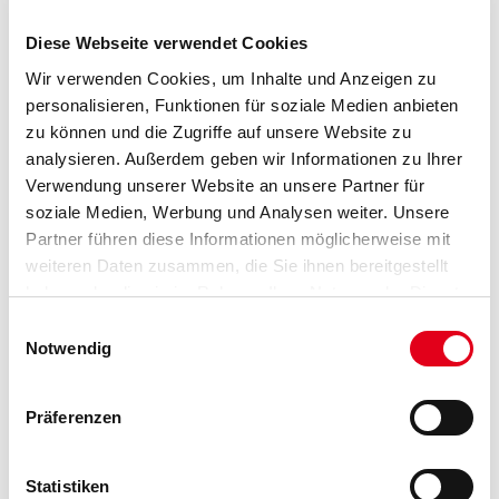
Protektor Lochdorn/Matrize 6430 6,2mm
Art-Nr.:
1073-001893
Diese Webseite verwendet Cookies
Wir verwenden Cookies, um Inhalte und Anzeigen zu
Gebinde
personalisieren, Funktionen für soziale Medien anbieten
zu können und die Zugriffe auf unsere Website zu
analysieren. Außerdem geben wir Informationen zu Ihrer
Verwendung unserer Website an unsere Partner für
soziale Medien, Werbung und Analysen weiter. Unsere
Umrechnungsfaktoren
Partner führen diese Informationen möglicherweise mit
weiteren Daten zusammen, die Sie ihnen bereitgestellt
haben oder die sie im Rahmen Ihrer Nutzung der Dienste
gesammelt haben.
Einwilligungsauswahl
Notwendig
Präferenzen
ZUSATZINFOS
Statistiken