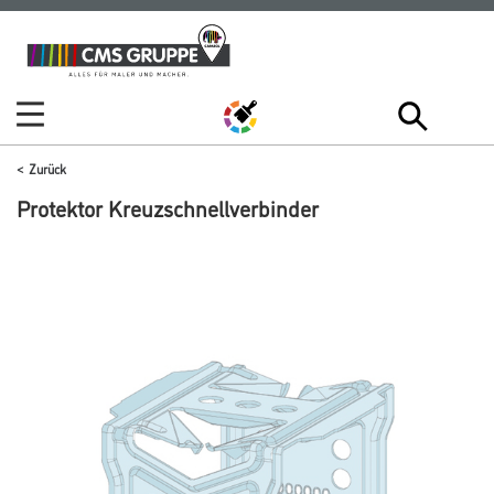
Zum
Zum
Inhalt
Navigationsmenü
springen
springen
Zurück
Protektor Kreuzschnellverbinder