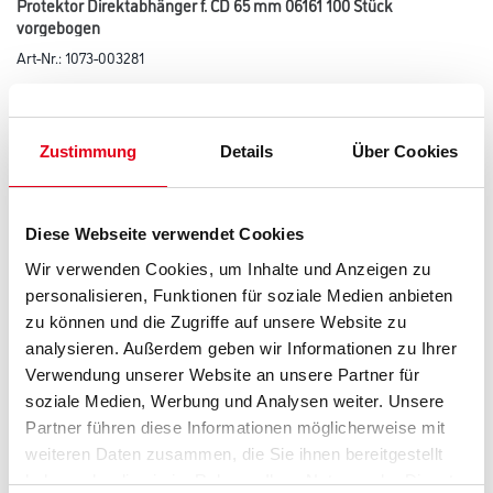
Protektor Direktabhänger f. CD 65 mm 06161 100 Stück
vorgebogen
Art-Nr.:
1073-003281
Zur Befestigung von CD-Profilen für abgehängte Decken-
Unterkonstruktionen.
Zustimmung
Details
Über Cookies
Länge in centimeter
Diese Webseite verwendet Cookies
Breite in centimeter
Wir verwenden Cookies, um Inhalte und Anzeigen zu
personalisieren, Funktionen für soziale Medien anbieten
zu können und die Zugriffe auf unsere Website zu
Höhe in centimeter
analysieren. Außerdem geben wir Informationen zu Ihrer
Verwendung unserer Website an unsere Partner für
soziale Medien, Werbung und Analysen weiter. Unsere
Gebinde
Partner führen diese Informationen möglicherweise mit
weiteren Daten zusammen, die Sie ihnen bereitgestellt
haben oder die sie im Rahmen Ihrer Nutzung der Dienste