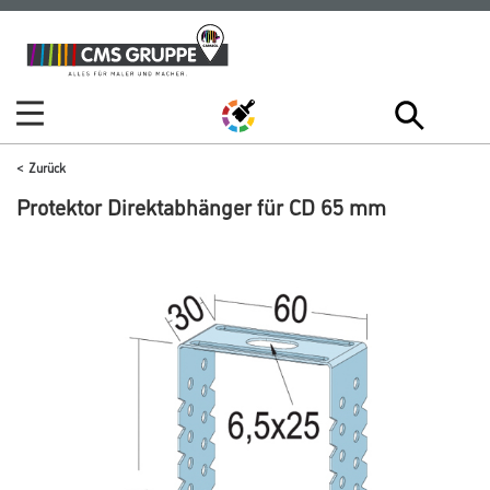
Zum
Zum
Inhalt
Navigationsmenü
springen
springen
Zurück
Protektor Direktabhänger für CD 65 mm