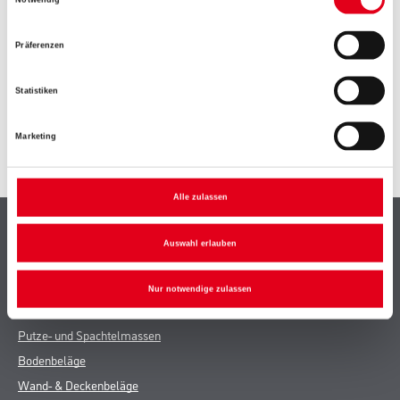
Notwendig
ZUSATZINFOS
Präferenzen
GEFAHRENHINWEISE
Statistiken
DATENBLÄTTER
Marketing
SPEZIFIKATIONEN
Alle zulassen
Shop
Auswahl erlauben
Farbe
WDV-Systeme
Nur notwendige zulassen
Trockenbau
Putze- und Spachtelmassen
Bodenbeläge
Wand- & Deckenbeläge