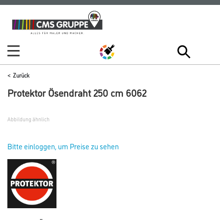
Zum
Zum
Inhalt
Navigationsmenü
springen
springen
Zurück
Protektor Ösendraht 250 cm 6062
Abbildung ähnlich
Bitte einloggen, um Preise zu sehen