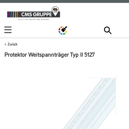
Zum
Zum
Inhalt
Navigationsmenü
springen
springen
Zurück
Protektor Weitspannträger Typ II 5127