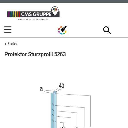
Zum
Zum
Inhalt
Navigationsmenü
springen
springen
Zurück
Protektor Sturzprofil 5263