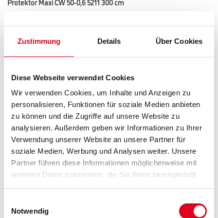
Protektor Maxi CW 50-0,6 5211 300 cm
Art-Nr.:
1073-002061
Einsatzbereich als Ständerprofil für Wände/Vorsatzschalen oder als
Tragprofil für freigespannte Decken. H-Ausstanzungen
Zustimmung
Details
Über Cookies
Stabanfang nach 250 mm danach alle 500 mm fortlaufend.
Länge in centimeter
Diese Webseite verwendet Cookies
Wir verwenden Cookies, um Inhalte und Anzeigen zu
personalisieren, Funktionen für soziale Medien anbieten
Breite in centimeter
zu können und die Zugriffe auf unsere Website zu
analysieren. Außerdem geben wir Informationen zu Ihrer
Verwendung unserer Website an unsere Partner für
Höhe in centimeter
soziale Medien, Werbung und Analysen weiter. Unsere
Partner führen diese Informationen möglicherweise mit
weiteren Daten zusammen, die Sie ihnen bereitgestellt
Gebinde
haben oder die sie im Rahmen Ihrer Nutzung der Dienste
gesammelt haben.
Einwilligungsauswahl
Notwendig