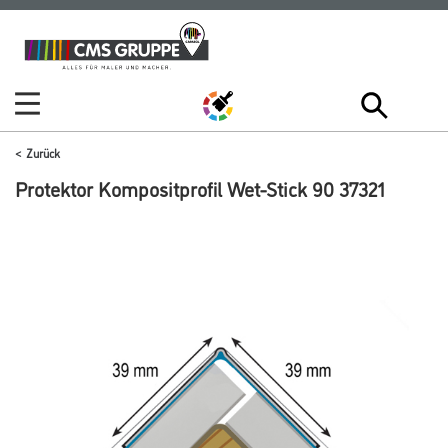
Zum
Zum
Inhalt
Navigationsmenü
springen
springen
Zurück
Protektor Kompositprofil Wet-Stick 90 37321