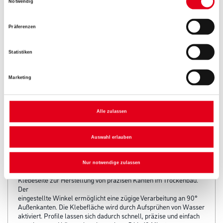
Notwendig
Umrechnungsfaktoren
Präferenzen
Statistiken
Marketing
Alle zulassen
PRODUKTEIGENSCHAFTEN
Auswahl erlauben
Produkteigenschaft
Nur notwendige zulassen
Selbstklebendes Kompositprofil mit wasseraktivierbarer
Klebeseite zur Herstellung von präzisen Kanten im Trockenbau.
Der
eingestellte Winkel ermöglicht eine zügige Verarbeitung an 90°
Außenkanten. Die Klebefläche wird durch Aufsprühen von Wasser
aktiviert. Profile lassen sich dadurch schnell, präzise und einfach