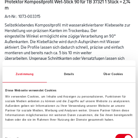
Protektor Kompositprofil Wet-Stick 90 für TB 37321 1 Stück = 2,74
m
Art-Nr.:
1073-003315
Selbstklebendes Kompositprofil mit wasseraktivierbarer Klebeseite zur
Herstellung von präzisen Kanten im Trockenbau. Der
eingestellte Winkel ermöglicht eine zügige Verarbeitung an 90°
Außenkanten. Die Klebefläche wird durch Aufsprühen mit Wasser
aktiviert. Die Profile lassen sich dadurch schnell, präzise und einfach
montieren und bereits nach ca. 5 bis 10 min weiter
überarbeiten. Ungenaue Schnittkanten oder Versatzfugen lassen sich
überdecken und müssen nicht gesondert überarbeitet werden.
Ausgezeichnete Spachtelanhaftung durch vollständig faserbeschichtete
Oberfläche des Kompositprofils.
Zustimmung
Details
Über Cookies
Länge in centimeter
Diese Webseite verwendet Cookies
Wir verwenden Cookies, um Inhalte und Anzeigen zu personalisieren, Funktionen für
soziale Medien anbieten zu können und die Zugriffe auf unsere Website zu analysieren.
Außerdem geben wir Informationen zu Ihrer Verwendung unserer Website an unsere
Partner für soziale Medien, Werbung und Analysen weiter. Unsere Partner führen diese
Gebinde
Informationen möglicherweise mit weiteren Daten zusammen, die Sie ihnen bereitgestellt
haben oder die sie im Rahmen Ihrer Nutzung der Dienste gesammelt haben.
Einwilligungsauswahl