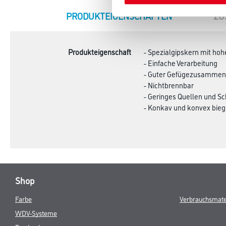
CURRENT
PRODUKTEIGENSCHAFTEN
ZU
TAB:
Produkteigenschaft
- Spezialgipskern mit hoh
- Einfache Verarbeitung
- Guter Gefügezusammenh
- Nichtbrennbar
- Geringes Quellen und S
- Konkav und konvex bieg
Shop
Farbe
Verbrauchsmate
WDV-Systeme