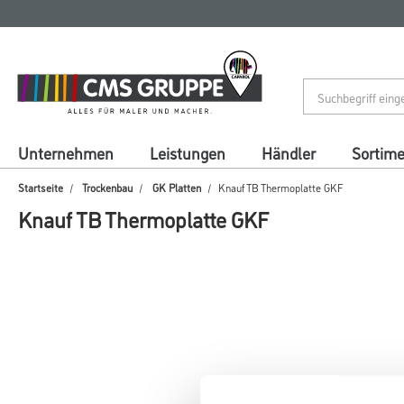
Zum
Zum
Inhalt
Navigationsmenü
springen
springen
Unternehmen
Leistungen
Händler
Sortim
Startseite
Trockenbau
GK Platten
Knauf TB Thermoplatte GKF
Knauf TB Thermoplatte GKF