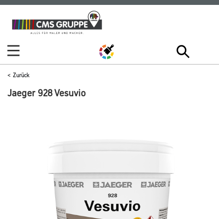
Zum
Zum
Inhalt
Navigationsmenü
springen
springen
Zurück
Jaeger 928 Vesuvio