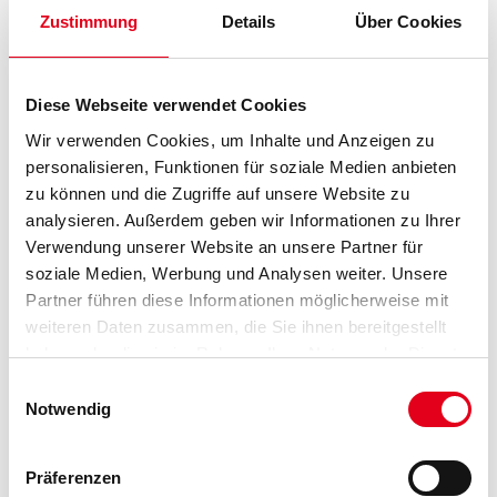
samtartiger Oberfläche.
Zustimmung
Details
Über Cookies
Farbtonbezeichnung
Diese Webseite verwendet Cookies
Wir verwenden Cookies, um Inhalte und Anzeigen zu
Gebinde
personalisieren, Funktionen für soziale Medien anbieten
zu können und die Zugriffe auf unsere Website zu
analysieren. Außerdem geben wir Informationen zu Ihrer
Verwendung unserer Website an unsere Partner für
soziale Medien, Werbung und Analysen weiter. Unsere
Umrechnungsfaktoren
Partner führen diese Informationen möglicherweise mit
weiteren Daten zusammen, die Sie ihnen bereitgestellt
haben oder die sie im Rahmen Ihrer Nutzung der Dienste
gesammelt haben.
Einwilligungsauswahl
Notwendig
Präferenzen