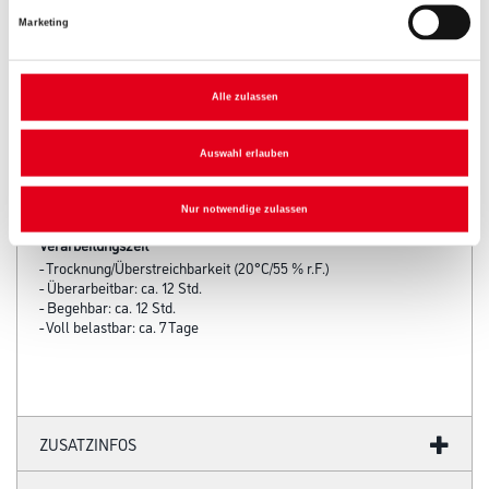
Marketing
Produkteigenschaft
- Beständig gegen Wasser, Schmutz und haushaltsübliche
Reinigungsmittel
Alle zulassen
- Für den Nassbereich geeignet (mit 2K Aqua Nassraumsiegel)
- Kann auf viele Untergründe aufgetragen werden
- Geeignet als Wandbeschichtung und Spachtelboden
Auswahl erlauben
- Werkseitig tönbar in 28 verschiedenen Farbtönen
- Verbrauch: 800 g/m² pro Lage
Nur notwendige zulassen
Verarbeitungszeit
- Trocknung/Überstreichbarkeit (20°C/55 % r.F.)
- Überarbeitbar: ca. 12 Std.
- Begehbar: ca. 12 Std.
- Voll belastbar: ca. 7 Tage
ZUSATZINFOS