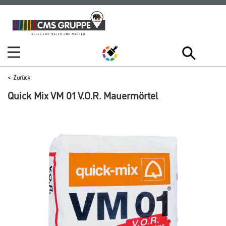
Zum
Zum
Inhalt
Navigationsmenü
springen
springen
Zurück
Quick Mix VM 01 V.O.R. Mauermörtel