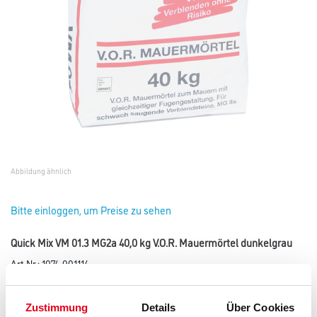
Abbildung ähnlich
Bitte einloggen, um Preise zu sehen
Quick Mix VM 01.3 MG2a 40,0 kg V.O.R. Mauermörtel dunkelgrau
Art-Nr.:
1074-001114
V.O.R. Mauermörtel für schwach saugende Verblendsteine.
Zustimmung
Details
Über Cookies
Farbtonbezeichnung