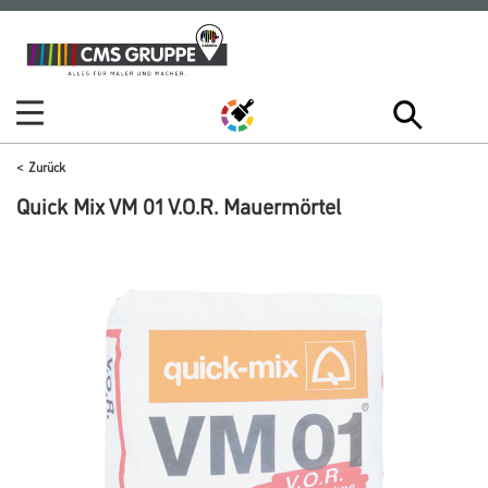
Zum
Zum
Inhalt
Navigationsmenü
springen
springen
Zurück
Quick Mix VM 01 V.O.R. Mauermörtel