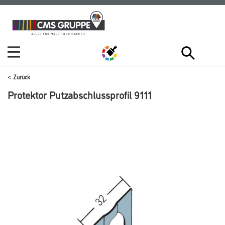
Zum
Zum
Inhalt
Navigationsmenü
springen
springen
Zurück
Protektor Putzabschlussprofil 9111