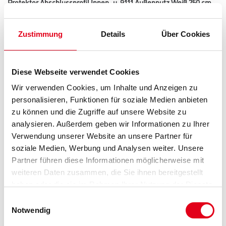
Protektor Abschlussprofil Innen- u. 9111 Außenputz Weiß 250 cm
10 mm Putzdicke
Art-Nr.:
1073-003028
Zustimmung
Details
Über Cookies
Abschlussprofil aus Aluminium mit weißer Grundbeschichtung für Innen-
und Außenputze ab 10 mm. Abschlussprofile aus Aluminium
grundbeschichtet können in privat genutzten häuslichen Bädern, auch
unter Fliesen, eingesetzt werden. In gewerblichen Küchen und
Diese Webseite verwendet Cookies
sonstigen Feuchträumen, Schwimm- und Hallenbädern sowie bei
Verwendung von Sanierputzen sind Edelstahlprofile einzubauen.
Wir verwenden Cookies, um Inhalte und Anzeigen zu
personalisieren, Funktionen für soziale Medien anbieten
Länge in centimeter
zu können und die Zugriffe auf unsere Website zu
analysieren. Außerdem geben wir Informationen zu Ihrer
Verwendung unserer Website an unsere Partner für
Gebinde
soziale Medien, Werbung und Analysen weiter. Unsere
Partner führen diese Informationen möglicherweise mit
weiteren Daten zusammen, die Sie ihnen bereitgestellt
haben oder die sie im Rahmen Ihrer Nutzung der Dienste
gesammelt haben.
Einwilligungsauswahl
Notwendig