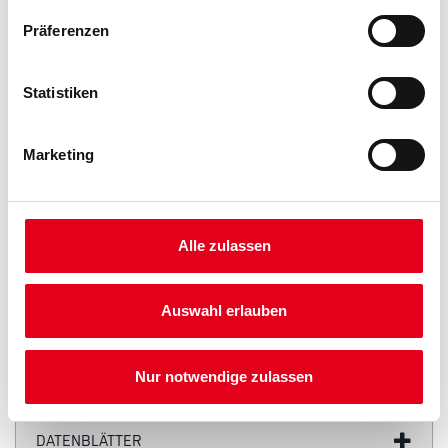
Präferenzen
Statistiken
PRODUKTEIGENSCHAFTEN
Marketing
Produkteigenschaft
Abschlussprofil aus Aluminium mit weißer Grundbeschichtung für
den Innen- und Außenputz ab 10 mm.
Alle zulassen
Auswahl erlauben
ZUSATZINFOS
Nur notwendige zulassen
GEFAHRENHINWEISE
DATENBLÄTTER