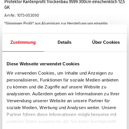
Protektor Kantenprofil Trockenbau 9599 300cm einschenklich 12,5
GK
Art-Nr.:
1073-003090
"Göppinger Profil" aus Aluminium zur Herstellung von einseitig
angespachtelten Abschlüssen, z. B. im Bereich von gleitenden
Decken- oder Wandanschlüssen, für Gipskartonplatten ab 12,5 mm.
Zustimmung
Details
Über Cookies
Länge in centimeter
Diese Webseite verwendet Cookies
Breite in centimeter
Wir verwenden Cookies, um Inhalte und Anzeigen zu
personalisieren, Funktionen für soziale Medien anbieten
zu können und die Zugriffe auf unsere Website zu
Höhe in centimeter
analysieren. Außerdem geben wir Informationen zu Ihrer
Verwendung unserer Website an unsere Partner für
soziale Medien, Werbung und Analysen weiter. Unsere
Gebinde
Partner führen diese Informationen möglicherweise mit
weiteren Daten zusammen, die Sie ihnen bereitgestellt
haben oder die sie im Rahmen Ihrer Nutzung der Dienste