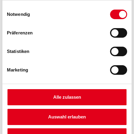
gesammelt haben.
Einwilligungsauswahl
Notwendig
Umrechnungsfaktoren
Präferenzen
Statistiken
Marketing
PRODUKTEIGENSCHAFTEN
Alle zulassen
Produkteigenschaft
"Göppinger Profil" aus Aluminium zur Herstellung von einseitig
angespachtelten Abschlüssen, z. B. im Bereich von gleitenden
Auswahl erlauben
Decken- oder Wandanschlüssen für Gipskartonplatten ab 12,5
mm.