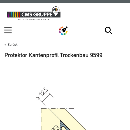
Zum
Zum
Inhalt
Navigationsmenü
springen
springen
Zurück
Protektor Kantenprofil Trockenbau 9599