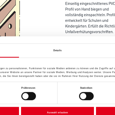
Einseitig eingeschnittenes PV
Profil von Hand biegen und
vollständig einspachteln. Prof
entwickelt für Schulen und
Kindergärten. Erfüllt die Rich
Unfallverhütungsvorschriften.
Farbtonbezeichnung
Details
Breite in centimeter
gen zu personalisieren, Funktionen für soziale Medien anbieten zu können und die Zugriffe auf
 unserer Website an unsere Partner für soziale Medien, Werbung und Analysen weiter. Unsere Pa
 die Sie ihnen bereitgestellt haben oder die sie im Rahmen Ihrer Nutzung der Dienste gesamme
Gebinde
Präferenzen
Statistiken
Umrechnungsfaktoren
Auswahl erlauben