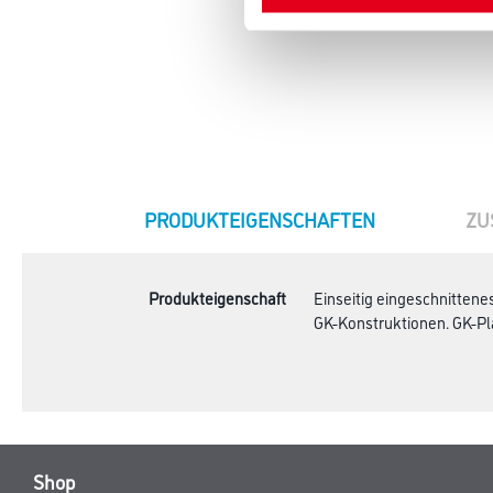
CURRENT
PRODUKTEIGENSCHAFTEN
ZU
TAB:
Produkteigenschaft
Einseitig eingeschnitten
GK-Konstruktionen. GK-P
Shop