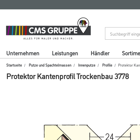
Zum
Zum
Inhalt
Navigationsmenü
springen
springen
Unternehmen
Leistungen
Händler
Sortim
Startseite
Putze und Spachtelmassen
Innenputze
Profile
Protektor Kan
Protektor Kantenprofil Trockenbau 3778