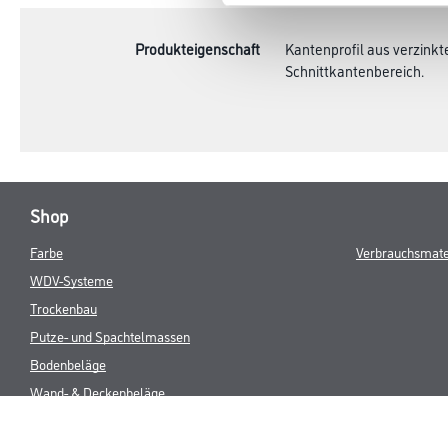
TAB:
Produkteigenschaft
Kantenprofil aus verzink
Schnittkantenbereich.
Shop
Farbe
Verbrauchsmate
WDV-Systeme
Trockenbau
Putze- und Spachtelmassen
Bodenbeläge
Wand- & Deckenbeläge
Werkzeug & Maschinen