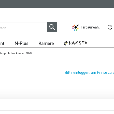
Farbauswahl
ent
M-Plus
Karriere
tenprofil Trockenbau 1078
Bitte einloggen, um Preise zu
Protektor Kantenprofil Trock
Art-Nr.:
1073-001595