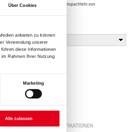
tahl, für Innenputze ab 1 mm, zum Einspachteln von
Über Cookies
 Spachtelschenkeln
ttkantenbereich.
Gebinde
 Medien anbieten zu können
hrer Verwendung unserer
 führen diese Informationen
ie im Rahmen Ihrer Nutzung
Marketing
Alle zulassen
ENBLÄTTER
SPEZIFIKATIONEN