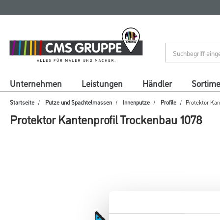
Zum
Zum
Inhalt
Navigationsmenü
springen
springen
Unternehmen
Leistungen
Händler
Sortim
Startseite
Putze und Spachtelmassen
Innenputze
Profile
Protektor Kan
Protektor Kantenprofil Trockenbau 1078