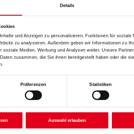
Kantenprofil aus verzinktem S
Details
Gipskartonkanten. Mit langen
zur Rissüberbrückung im Schni
Cookies
Länge in centimeter
nhalte und Anzeigen zu personalisieren, Funktionen für soziale
Website zu analysieren. Außerdem geben wir Informationen zu I
r soziale Medien, Werbung und Analysen weiter. Unsere Partner
 Daten zusammen, die Sie ihnen bereitgestellt haben oder die s
Umrechnungsfaktoren
n.
Präferenzen
Statistiken
ssen
Auswahl erlauben
SATZINFOS
GEFAHRENHINWEISE
DAT