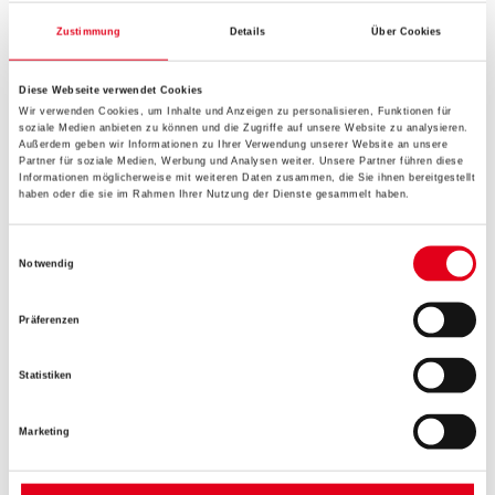
Protektor 90792 3000 mm 25 Stück Kantenprofil TB 9079 in
Kartonröhre
Zustimmung
Details
Über Cookies
Art-Nr.:
1073-003295
Diese Webseite verwendet Cookies
Gebinde
Wir verwenden Cookies, um Inhalte und Anzeigen zu personalisieren, Funktionen für
soziale Medien anbieten zu können und die Zugriffe auf unsere Website zu analysieren.
Außerdem geben wir Informationen zu Ihrer Verwendung unserer Website an unsere
Partner für soziale Medien, Werbung und Analysen weiter. Unsere Partner führen diese
Informationen möglicherweise mit weiteren Daten zusammen, die Sie ihnen bereitgestellt
haben oder die sie im Rahmen Ihrer Nutzung der Dienste gesammelt haben.
Einwilligungsauswahl
Notwendig
Präferenzen
Statistiken
ZUSATZINFOS
Marketing
EAN