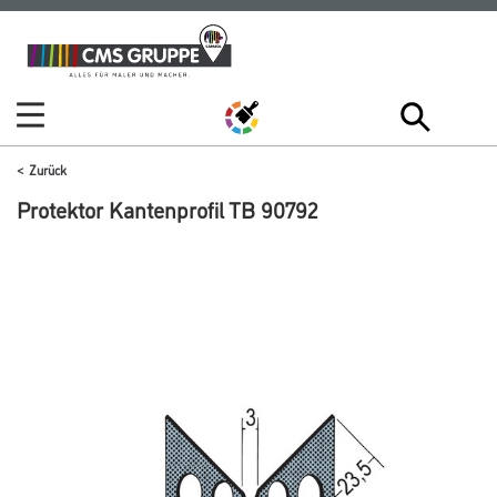
Zum
Zum
Inhalt
Navigationsmenü
springen
springen
Zurück
Protektor Kantenprofil TB 90792