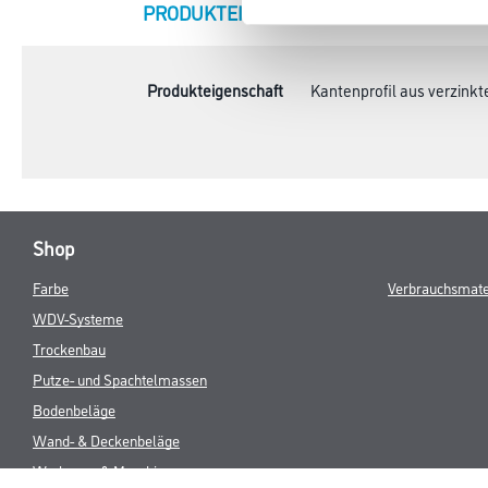
CURRENT
PRODUKTEIGENSCHAFTEN
ZU
TAB:
Produkteigenschaft
Kantenprofil aus verzink
Shop
Farbe
Verbrauchsmate
WDV-Systeme
Trockenbau
Putze- und Spachtelmassen
Bodenbeläge
Wand- & Deckenbeläge
Werkzeug & Maschinen