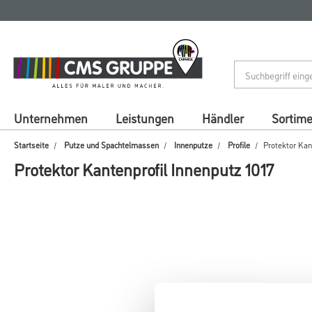
Zum
Zum
Inhalt
Navigationsmenü
springen
springen
Unternehmen
Leistungen
Händler
Sortim
Startseite
Putze und Spachtelmassen
Innenputze
Profile
Protektor Kan
Protektor Kantenprofil Innenputz 1017