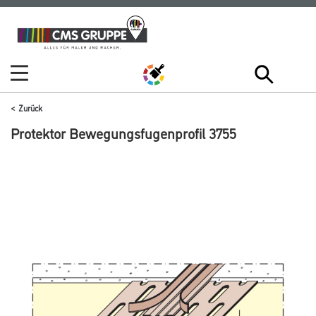
Zum
Zum
Inhalt
Navigationsmenü
springen
springen
Zurück
Protektor Bewegungsfugenprofil 3755