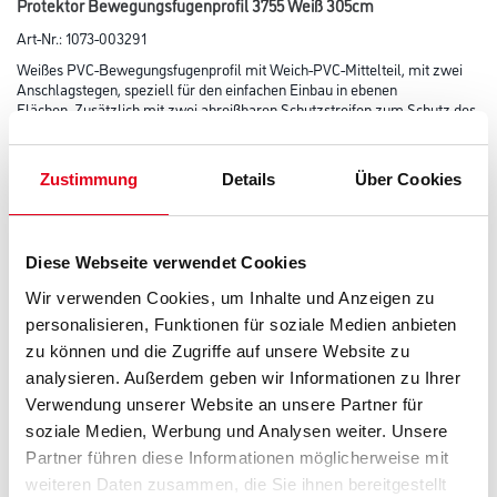
Protektor Bewegungsfugenprofil 3755 Weiß 305cm
Art-Nr.:
1073-003291
Weißes PVC-Bewegungsfugenprofil mit Weich-PVC-Mittelteil, mit zwei
Anschlagstegen, speziell für den einfachen Einbau in ebenen
Flächen. Zusätzlich mit zwei abreißbaren Schutzstreifen zum Schutz des
Mittelteils ausgestattet. Zur Ausbildung von
Bewegungsfugen im Wand- oder Deckenbereich, entsprechend den
Anforderungen der DIN 18181. Profil beidseitig vollflächig bis zum
Zustimmung
Details
Über Cookies
Weich-PVC-Mittelteil anspachteln und zusätzlich mit Klammern
befestigen. WICHTIG! PVC-Mittelteil kann nur bedingt mit geeigneten
Beschichtungen überarbeitet werden. Die Freigabe durch den
Beschichtungshersteller ist erforderlich.
Diese Webseite verwendet Cookies
Farbtonbezeichnung
Wir verwenden Cookies, um Inhalte und Anzeigen zu
personalisieren, Funktionen für soziale Medien anbieten
zu können und die Zugriffe auf unsere Website zu
analysieren. Außerdem geben wir Informationen zu Ihrer
Länge in centimeter
Verwendung unserer Website an unsere Partner für
soziale Medien, Werbung und Analysen weiter. Unsere
Partner führen diese Informationen möglicherweise mit
Gebinde
weiteren Daten zusammen, die Sie ihnen bereitgestellt