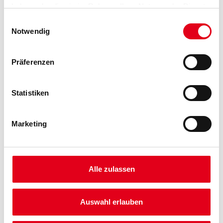
haben oder die sie im Rahmen Ihrer Nutzung der Dienste
gesammelt haben.
Einwilligungsauswahl
Notwendig
Umrechnungsfaktoren
Präferenzen
Statistiken
Marketing
PRODUKTEIGENSCHAFTEN
Alle zulassen
Produkteigenschaft
Bewegungsfugenprofil aus PVC mit Mittelteil aus Weich-PVC und
Auswahl erlauben
zwei Anschlagstegen speziell für den einfachen Einbau in ebenen
Flächen. Zusätzlich mit zwei abreißbaren Schutzstreifen zum