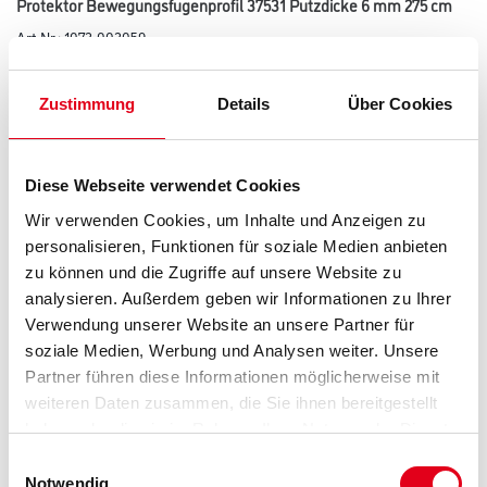
Protektor Bewegungsfugenprofil 37531 Putzdicke 6 mm 275 cm
Art-Nr.:
1073-003059
Bewegungsfugenprofil aus PVC, mit angenähtem alkalibeständigem
weißem Glasfasergewebe, für den Innen- und Außenputz sowie
Zustimmung
Details
Über Cookies
Innenecken mit einer Putzdicke ab 6 mm. Mittelteil aus Hart- und Weich-
PVC. An feuchte- und wasserbelasteten Flächen Einsatz nur
senkrecht. PVC-Mittelteil kann nur bedingt mit geeigneten
Beschichtungen überarbeitet werden. Die Freigabe durch den
Beschichtungshersteller ist erforderlich.
Diese Webseite verwendet Cookies
Wir verwenden Cookies, um Inhalte und Anzeigen zu
Länge in centimeter
personalisieren, Funktionen für soziale Medien anbieten
zu können und die Zugriffe auf unsere Website zu
analysieren. Außerdem geben wir Informationen zu Ihrer
Gebinde
Verwendung unserer Website an unsere Partner für
soziale Medien, Werbung und Analysen weiter. Unsere
Partner führen diese Informationen möglicherweise mit
weiteren Daten zusammen, die Sie ihnen bereitgestellt
haben oder die sie im Rahmen Ihrer Nutzung der Dienste
gesammelt haben.
Umrechnungsfaktoren
Einwilligungsauswahl
Notwendig