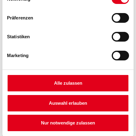
Präferenzen
Statistiken
Marketing
PRODUKTEIGENSCHAFTEN
Produkteigenschaft
Bewegungsfugenprofil aus PVC mit angenähtem
Alle zulassen
alkalibeständigem Glasfasergewebe. Mittelteil aus Hart- und
Weich-PVC für den
vertikalen Einsatz an feuchte- und wasserbelasteten Flächen
Auswahl erlauben
sowie exponierten Bauteilen für den Innen- und Außenputz sowie
Innenecken ab 6 mm.
Nur notwendige zulassen