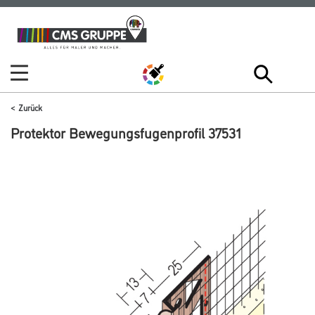
Zum
Zum
Inhalt
Navigationsmenü
springen
springen
Zurück
Protektor Bewegungsfugenprofil 37531