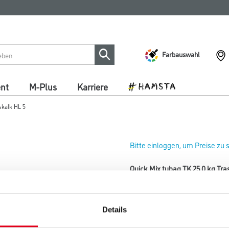
Farbauswahl
ent
M-Plus
Karriere
skalk HL 5
Bitte einloggen, um Preise zu
Quick Mix tubag TK 25,0 kg Tra
Art-Nr.:
1074-001025
Hydraulischer Kalk.
Details
Gebinde