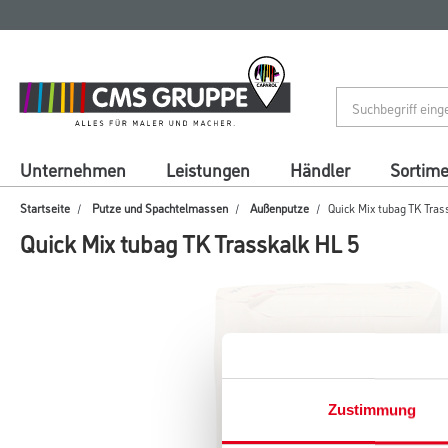
Zum
Zum
Inhalt
Navigationsmenü
springen
springen
Unternehmen
Leistungen
Händler
Sortim
Startseite
Putze und Spachtelmassen
Außenputze
Quick Mix tubag TK Tras
Quick Mix tubag TK Trasskalk HL 5
Zustimmung