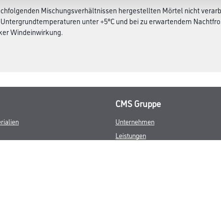
hfolgenden Mischungsverhältnissen hergestellten Mörtel nicht verarbe
 Untergrundtemperaturen unter +5°C und bei zu erwartendem Nachtfros
ker Windeinwirkung.
CMS Gruppe
rialien
Unternehmen
Leistungen
Händler
Sortiment
M-Plus
Karriere
FAQ