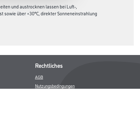
iten und austrocknen lassen bei Luft-,
t sowie über +30°C, direkter Sonneneinstrahlung
Rechtliches
AGB
Nutzungsbedingungen
Impressum
Datenschutz
Integrität
Kontakt
Follow Us