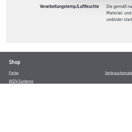
Verarbeitungstemp./Luftfeuchte
Die gemäß nac
Material- und
und/oder star
Shop
Farbe
Verbrauchsmate
WDV-Systeme
Trockenbau
Putze- und Spachtelmassen
Bodenbeläge
Wand- & Deckenbeläge
Werkzeug & Maschinen