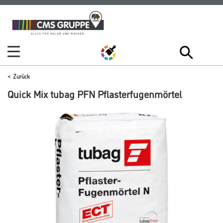
Zum
Zum
Inhalt
Navigationsmenü
springen
springen
Zurück
Quick Mix tubag PFN Pflasterfugenmörtel