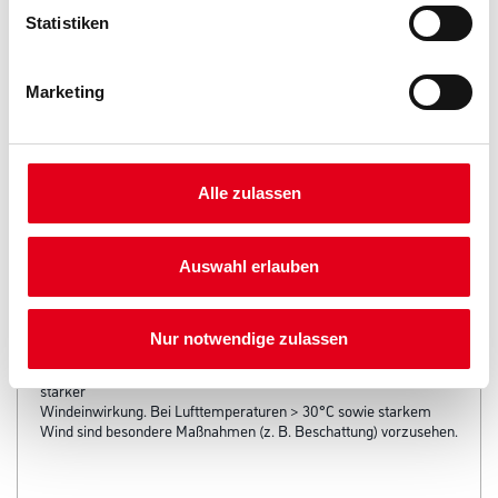
Statistiken
Produkteigenschaft
- Geeignet für die Nutzungskategorie N1 gemäß ZTV Wegebau
Marketing
- Für Flächen mit überwiegender Fußgängerbelastung
- Zur Verfugung von Alt- und Neupflaster
- Zum klassischen Einschlämmen
- Einfache und rationelle Verarbeitung durch Easy Clean
Technology (ECT)
Alle zulassen
- Vakuumverpackt
- Kehrmaschinen geeignet
- Druckfestigkeit: ca. 8 N/mm² (Einschlämmverfahren)
Auswahl erlauben
Verarbeitungstemp./Luftfeuchte
Nicht verarbeiten und trocknen / abbinden lassen bei Luft-,
Material- und Untergrundtemperaturen unter +5 °C und bei zu
Nur notwendige zulassen
erwartendem Nachtfrost sowie über +30 °C, direkter
Sonneneinstrahlung, stark erwärmten Untergründen und/oder
starker
Windeinwirkung. Bei Lufttemperaturen > 30°C sowie starkem
Wind sind besondere Maßnahmen (z. B. Beschattung) vorzusehen.